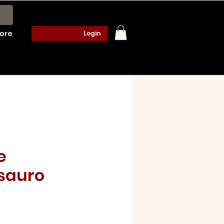
ore
Login
e
sauro
ço