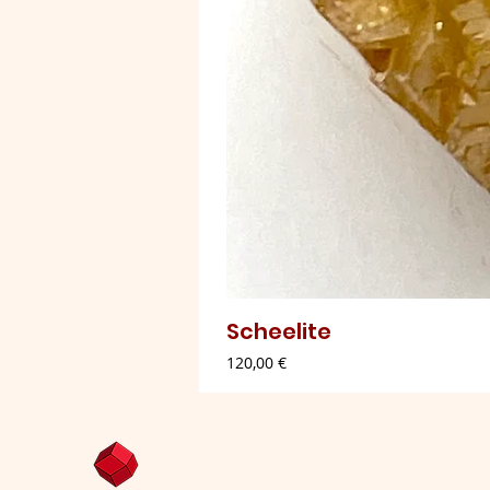
Scheelite
Preço
120,00 €