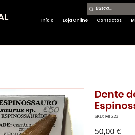
AL
Início
Loja Online
Contactos
M
Dente d
Espinos
SKU: MF223
Pre
50,00 €