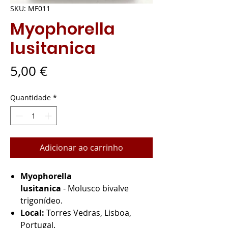
SKU: MF011
Myophorella
lusitanica
Preço
5,00 €
Quantidade
*
Adicionar ao carrinho
Myophorella
lusitanica
- Molusco bivalve
trigonídeo.
Local:
Torres Vedras, Lisboa,
Portugal.