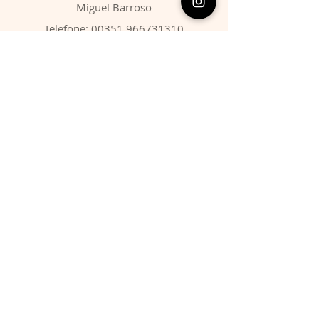
​Miguel Barroso
Telefone:
00351 966731310
Email:
migbarroso@hotmail.com
Loja
SISTEMÁTICA
MINERAIS
FÓSSEIS
ANIMAIS
Condições
Entregas & Devoluções
Termos de Serviço
Formas de Pagamento