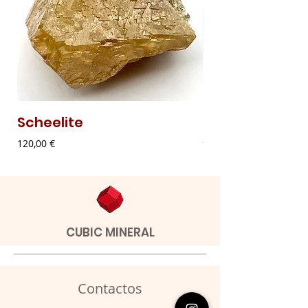
Scheelite
Malaquite Fibr
Preço
Preço
120,00 €
9,00 €
CUBIC MINERAL
Contactos