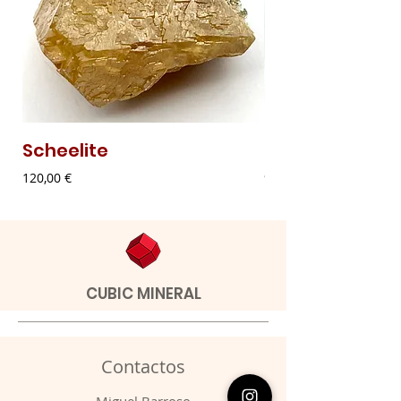
Scheelite
Malaquite Fibr
Preço
Preço
120,00 €
9,00 €
CUBIC MINERAL
Contactos
​Miguel Barroso