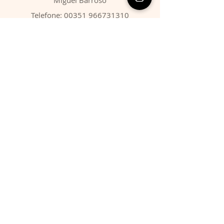
Telefone:
00351 966731310
Email:
migbarroso@hotmail.com
Loja
SISTEMÁTICA
MINERAIS
FÓSSEIS
ANIMAIS
Condições
Entregas & Devoluções
Termos de Serviço
Formas de Pagamento