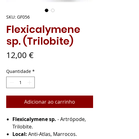
SKU: GF056
Flexicalymene
sp. (Trilobite)
Preço
12,00 €
Quantidade
*
Adicionar ao carrinho
Flexicalymene
sp.
- Artrópode,
Trilobite.
Local:
Anti-Atlas, Marrocos.