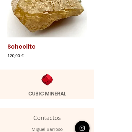
Scheelite
Malaquite Fibr
Preço
Preço
120,00 €
9,00 €
CUBIC MINERAL
Contactos
​Miguel Barroso