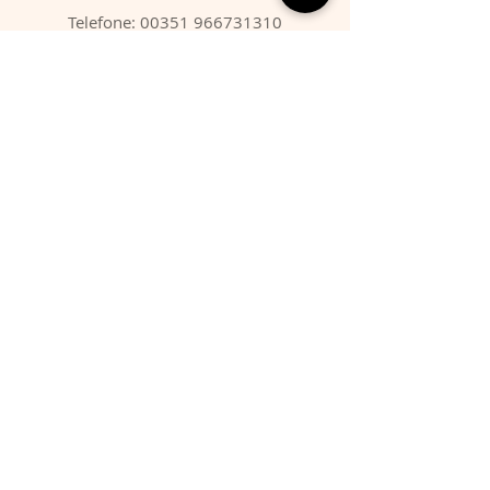
Telefone:
00351 966731310
Email:
migbarroso@hotmail.com
Loja
SISTEMÁTICA
MINERAIS
FÓSSEIS
ANIMAIS
Condições
Entregas & Devoluções
Termos de Serviço
Formas de Pagamento
FAQ