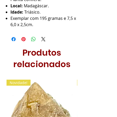
Local:
Madagáscar.
Idade:
Triásico.
Exemplar com 195 gramas e 7,5 x
6,0 x 2,5cm.
Produtos
relacionados
Novidade!
Novidade!