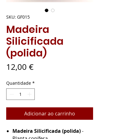
SKU: GF015
Madeira
Silicificada
(polida)
Preço
12,00 €
Quantidade
*
Adicionar ao carrinho
Madeira Silicificada (polida)
-
Planta conífera.