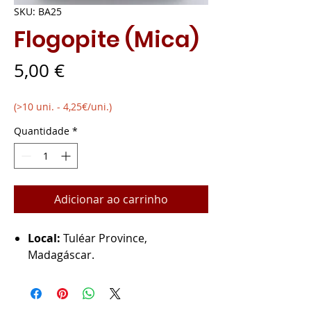
SKU: BA25
Flogopite (Mica)
Preço
5,00 €
(>10 uni. - 4,25€/uni.)
Quantidade
*
Adicionar ao carrinho
Local:
Tuléar Province,
Madagáscar.