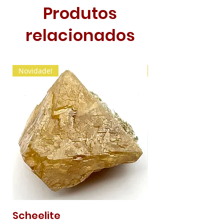
Produtos
relacionados
Novidade!
Novidade!
Scheelite
Malaquite Fibr