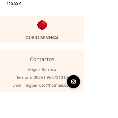
Preço
Preço
120,00 €
9,00 €
CUBIC MINERAL
Contactos
​Miguel Barroso
Telefone:
00351 966731310
Email:
migbarroso@hotmail.com
Loja
SISTEMÁTICA