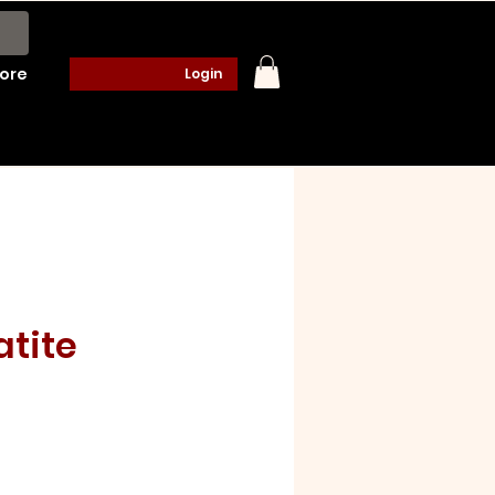
ore
Login
atite
ço