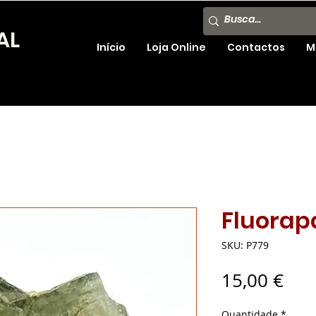
AL
Início
Loja Online
Contactos
M
Fluorap
SKU: P779
Pre
15,00 €
Quantidade
*