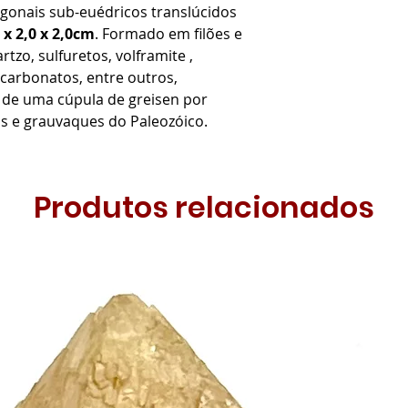
gonais sub-euédricos translúcidos
 x 2,0 x 2,0cm
. Formado em filões e
tzo, sulfuretos, volframite ,
e, carbonatos, entre outros,
 de uma cúpula de greisen por
os e grauvaques do Paleozóico.
Produtos relacionados