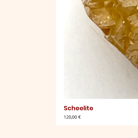
Scheelite
Preço
120,00 €