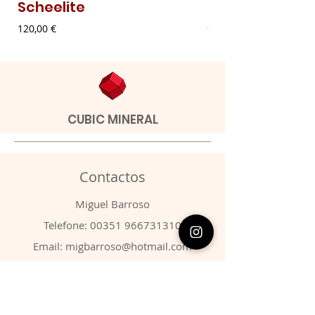
Scheelite
Malaquite Fibr
Preço
Preço
120,00 €
9,00 €
CUBIC MINERAL
Contactos
​Miguel Barroso
Telefone:
00351 966731310
Email:
migbarroso@hotmail.com
Loja