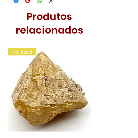
Produtos
relacionados
Novidade!
Novidade!