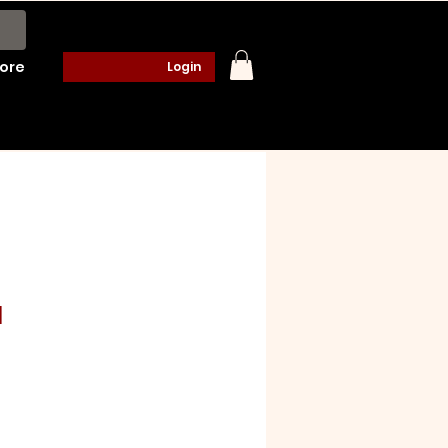
ore
Login
a
o