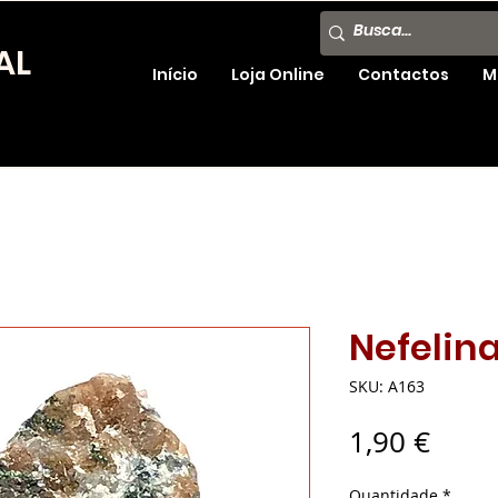
AL
Início
Loja Online
Contactos
M
Nefelin
SKU: A163
Preç
1,90 €
Quantidade
*