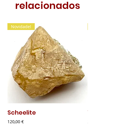
relacionados
Novidade!
Novidade!
Scheelite
Vanadinite
Preço
Preço
120,00 €
20,00 €