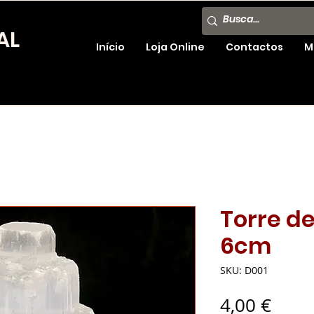
AL
Início
Loja Online
Contactos
M
Torre de
6cm
SKU: D001
Preç
4,00 €