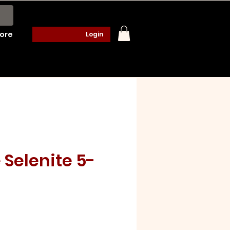
ore
Login
 Selenite 5-
o