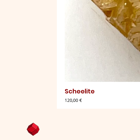
Scheelite
Preço
120,00 €