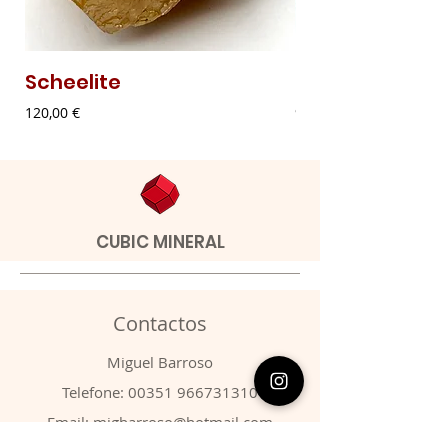
Scheelite
Malaquite Fibr
Preço
Preço
120,00 €
9,00 €
CUBIC MINERAL
Contactos
​Miguel Barroso
Telefone:
00351 966731310
Email:
migbarroso@hotmail.com