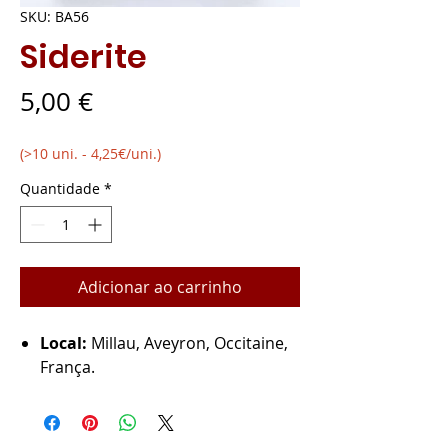
SKU: BA56
Siderite
Preço
5,00 €
(>10 uni. - 4,25€/uni.)
Quantidade
*
Adicionar ao carrinho
Local:
Millau, Aveyron, Occitaine,
França.