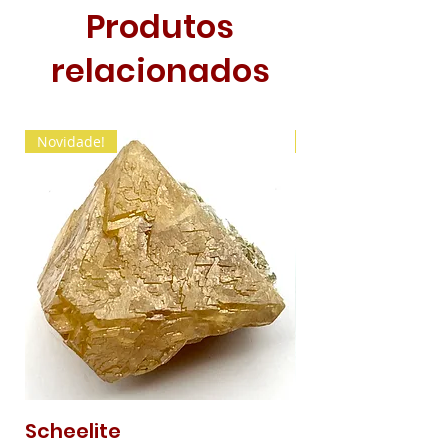
Produtos
relacionados
Novidade!
Novidade!
Scheelite
Malaquite Fibr