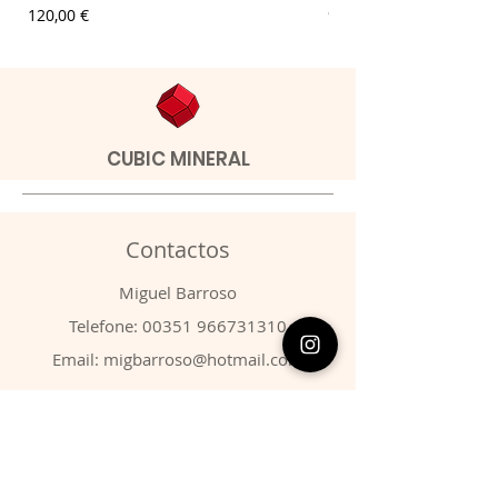
Preço
Preço
120,00 €
9,00 €
CUBIC MINERAL
Contactos
​Miguel Barroso
Telefone:
00351 966731310
Email:
migbarroso@hotmail.com
Loja
SISTEMÁTICA