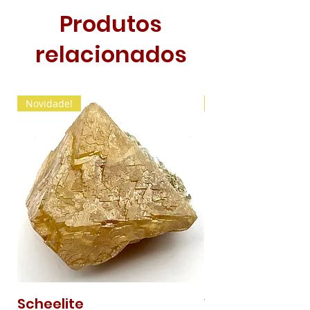
Produtos
relacionados
Novidade!
Novidade!
Scheelite
Vanadinite