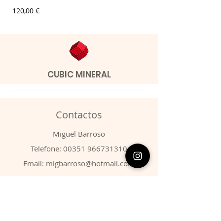
Preço
Preço
120,00 €
20,00 €
CUBIC MINERAL
Contactos
​Miguel Barroso
Telefone:
00351 966731310
Email:
migbarroso@hotmail.com
Loja
SISTEMÁTICA