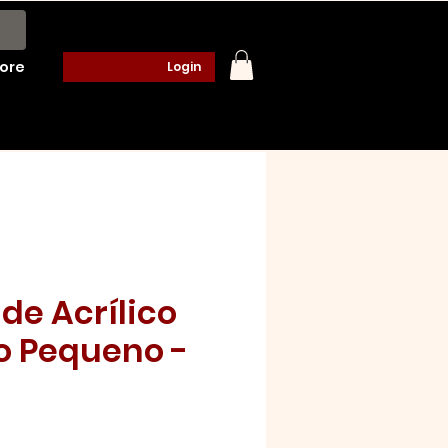
ore
Login
de Acrílico
 Pequeno -