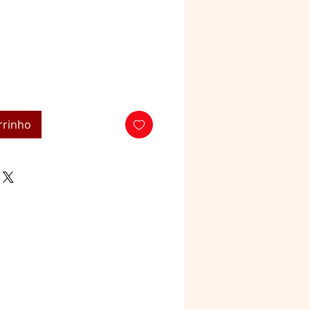
o
rrinho