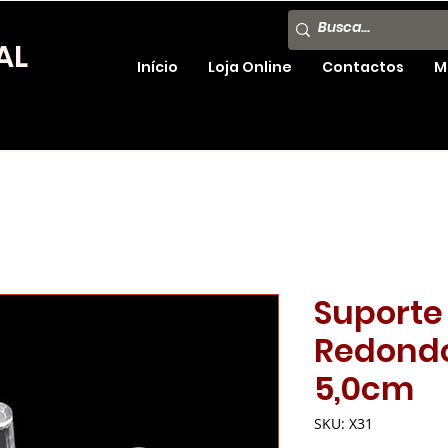
AL
Início
Loja Online
Contactos
M
Suporte 
Redondo
5,0cm
SKU: X31