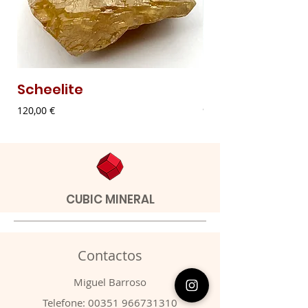
Scheelite
Malaquite Fibr
Preço
Preço
120,00 €
9,00 €
CUBIC MINERAL
Contactos
​Miguel Barroso
Telefone:
00351 966731310