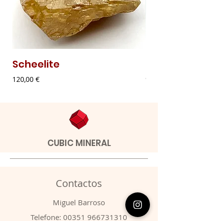
Scheelite
Malaquite Fibr
Preço
Preço
120,00 €
9,00 €
CUBIC MINERAL
Contactos
​Miguel Barroso
Telefone:
00351 966731310