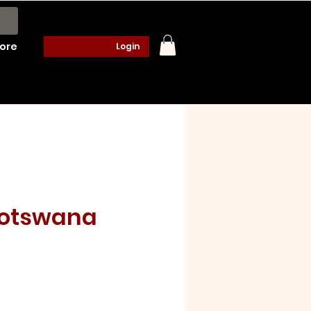
ore
Login
Botswana
o