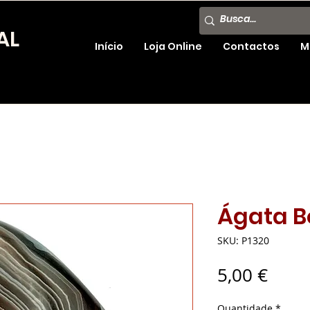
AL
Início
Loja Online
Contactos
M
Ágata 
SKU: P1320
Preç
5,00 €
Quantidade
*