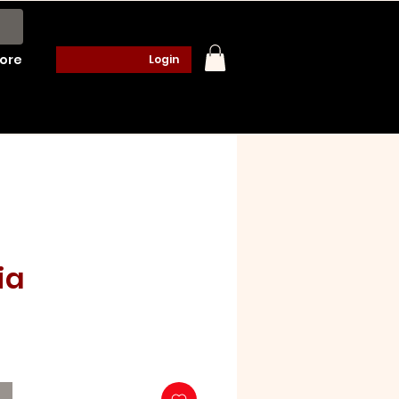
ore
Login
ia
ço