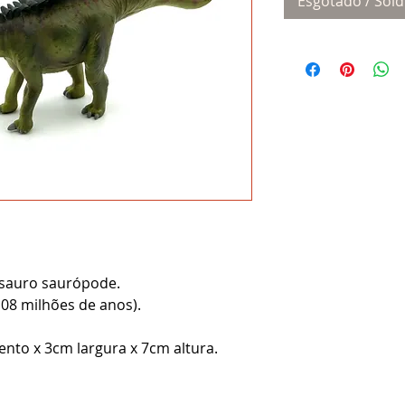
Esgotado / Sold
sauro saurópode.
108 milhões de anos).
to x 3cm largura x 7cm altura.