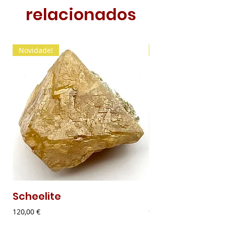
relacionados
Novidade!
Novidade!
Scheelite
Malaquite Fibr
Preço
Preço
120,00 €
9,00 €