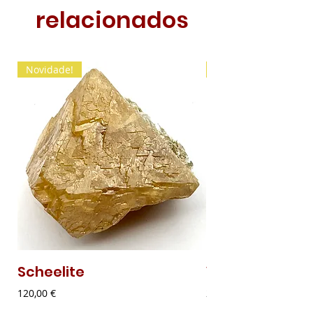
relacionados
Novidade!
Novidade!
Scheelite
Vanadinite
Preço
Preço
120,00 €
20,00 €