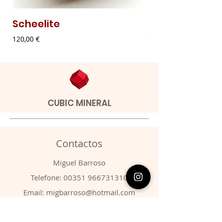
Scheelite
Malaquite Fibr
Preço
Preço
120,00 €
9,00 €
CUBIC MINERAL
Contactos
​Miguel Barroso
Telefone:
00351 966731310
Email:
migbarroso@hotmail.com