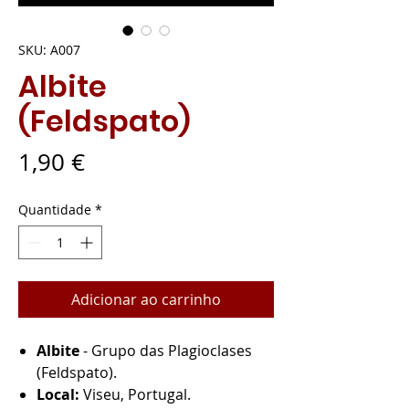
SKU: A007
Albite
(Feldspato)
Preço
1,90 €
Quantidade
*
Adicionar ao carrinho
Albite
- Grupo das Plagioclases
(Feldspato).
Local:
Viseu, Portugal.