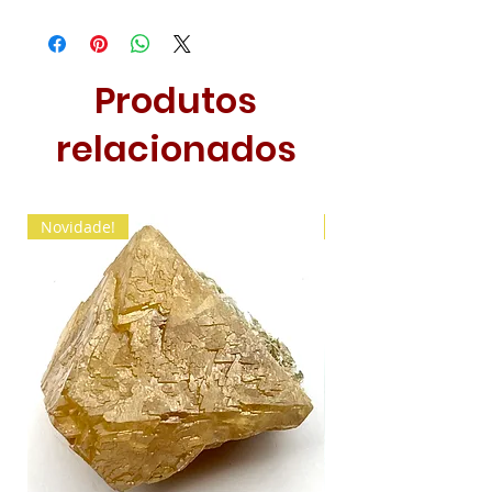
Produtos
relacionados
Novidade!
Novidade!