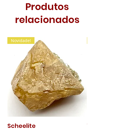
Produtos
relacionados
Novidade!
Novidade!
Scheelite
Vanadinite