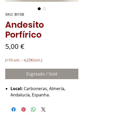
SKU: BI108
Andesito
Porfírico
Preço
5,00 €
(>10 uni. - 4,25€/uni.)
Esgotado / Sold
Local:
Carboneras, Almería,
Andalucía, Espanha.