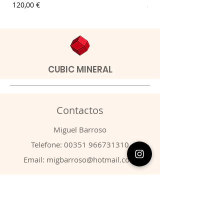
Preço
Preço
120,00 €
20,00 €
CUBIC MINERAL
Contactos
​Miguel Barroso
Telefone:
00351 966731310
Email:
migbarroso@hotmail.com
Loja
SISTEMÁTICA