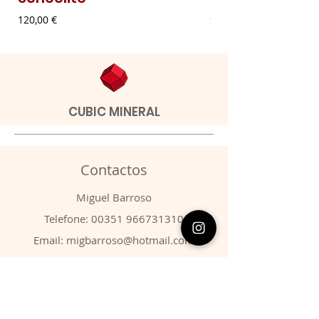
Preço
Preço
120,00 €
9,00 €
CUBIC MINERAL
Contactos
​Miguel Barroso
Telefone:
00351 966731310
Email:
migbarroso@hotmail.com
Loja
SISTEMÁTICA