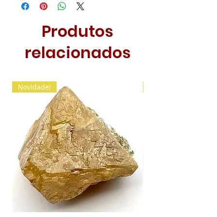
Produtos
relacionados
Novidade!
Novidade!