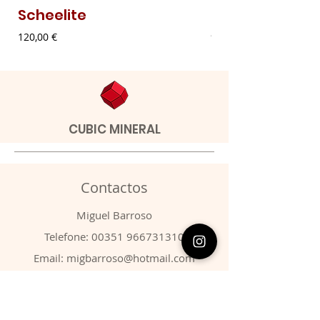
Scheelite
Malaquite Fibr
Preço
Preço
120,00 €
9,00 €
CUBIC MINERAL
Contactos
​Miguel Barroso
Telefone:
00351 966731310
Email:
migbarroso@hotmail.com
Loja