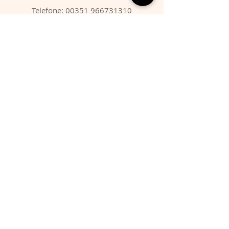
Telefone:
00351 966731310
Email:
migbarroso@hotmail.com
Loja
SISTEMÁTICA
MINERAIS
FÓSSEIS
ANIMAIS
Condições
Entregas & Devoluções
Termos de Serviço
Formas de Pagamento
FAQ