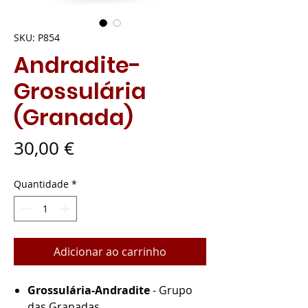
SKU: P854
Andradite-
Grossulária
(Granada)
Preço
30,00 €
Quantidade
*
Adicionar ao carrinho
Grossulária-Andradite
- Grupo
das Granadas.