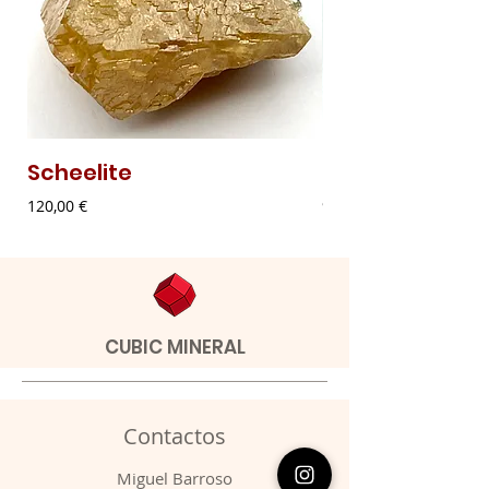
Scheelite
Malaquite Fibr
Preço
Preço
120,00 €
9,00 €
CUBIC MINERAL
Contactos
​Miguel Barroso