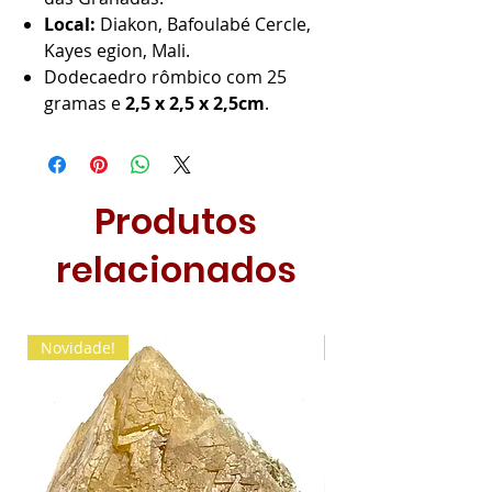
Local:
Diakon, Bafoulabé Cercle,
Kayes egion, Mali.
Dodecaedro rômbico com 25
gramas e
2,5 x 2,5 x 2,5cm
.
Produtos
relacionados
Novidade!
Novidade!