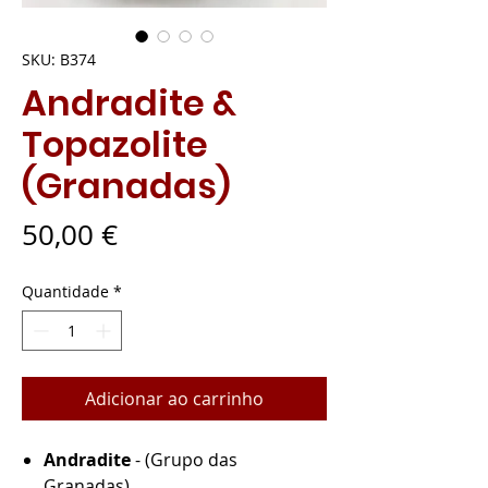
SKU: B374
Andradite &
Topazolite
(Granadas)
Preço
50,00 €
Quantidade
*
Adicionar ao carrinho
Andradite
- (Grupo das
Granadas).