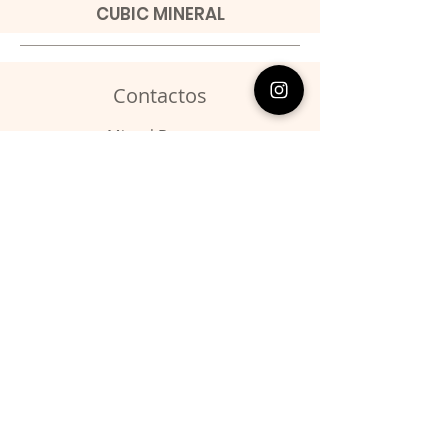
CUBIC MINERAL
Contactos
​Miguel Barroso
Telefone:
00351 966731310
Email:
migbarroso@hotmail.com
Loja
SISTEMÁTICA
MINERAIS
FÓSSEIS
ANIMAIS