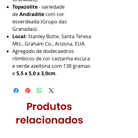
Topazolite
- variedade
de
Andradite
com cor
esverdeada (Grupo das
Granadas).
Local:
Stanley Butte, Santa Teresa
Mts., Graham Co., Arizona, EUA.
Agregado de dodecaedros
rômbicos de cor castanha escura
e verde azeitona com 138 gramas
e
5,5 x 5,0 x 3,0cm
.
Produtos
relacionados