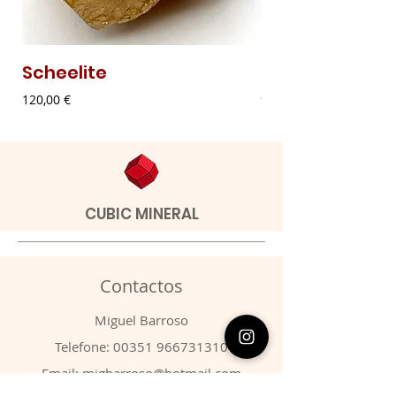
Scheelite
Malaquite Fibr
Preço
Preço
120,00 €
9,00 €
CUBIC MINERAL
Contactos
​Miguel Barroso
Telefone:
00351 966731310
Email:
migbarroso@hotmail.com