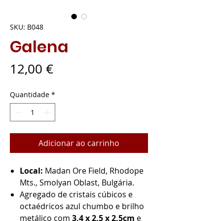
SKU: B048
Galena
Preço
12,00 €
Quantidade
*
Adicionar ao carrinho
Local:
Madan Ore Field, Rhodope
Mts., Smolyan Oblast, Bulgária.
Agregado de cristais cúbicos e
octaédricos azul chumbo e brilho
metálico com
3,4 x 2,5 x 2,5cm
e