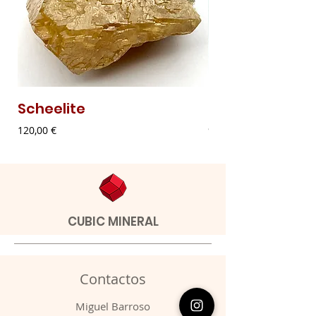
Scheelite
Malaquite Fibr
Preço
Preço
120,00 €
9,00 €
CUBIC MINERAL
Contactos
​Miguel Barroso