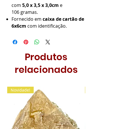
com
5,0 x 3,5 x 3,0cm
e
106 gramas.
Fornecido em
caixa de cartão de
6x6cm
com identificação.
Produtos
relacionados
Novidade!
Novidade!