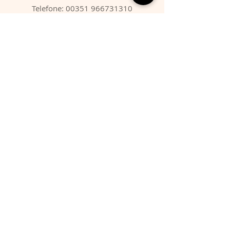
Telefone:
00351 966731310
Email:
migbarroso@hotmail.com
Loja
SISTEMÁTICA
MINERAIS
FÓSSEIS
ANIMAIS
Condições
Entregas & Devoluções
Termos de Serviço
Formas de Pagamento
FAQ