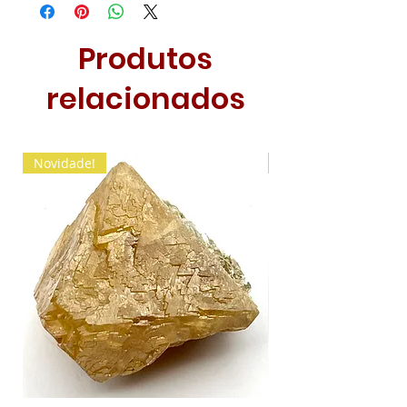
Produtos
relacionados
Novidade!
Novidade!