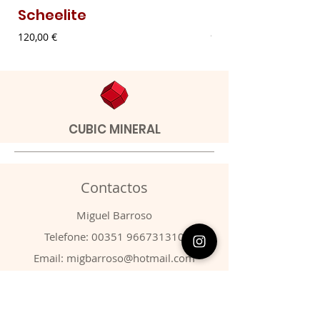
Scheelite
Malaquite Fibr
Preço
Preço
120,00 €
9,00 €
CUBIC MINERAL
Contactos
​Miguel Barroso
Telefone:
00351 966731310
Email:
migbarroso@hotmail.com
Loja