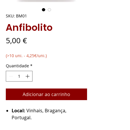
SKU: BM01
Anfibolito
Preço
5,00 €
(>10 uni. - 4,25€/uni.)
Quantidade
*
Adicionar ao carrinho
Local:
Vinhais, Bragança,
Portugal.