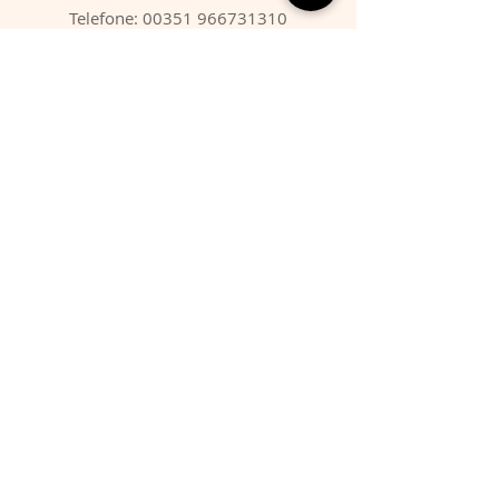
Telefone:
00351 966731310
Email:
migbarroso@hotmail.com
Loja
SISTEMÁTICA
MINERAIS
FÓSSEIS
ANIMAIS
Condições
Entregas & Devoluções
Termos de Serviço
Formas de Pagamento
FAQ