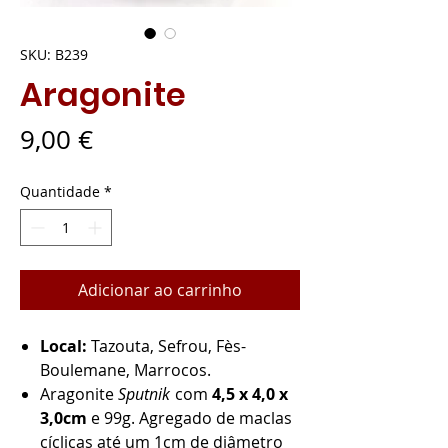
SKU: B239
Aragonite
Preço
9,00 €
Quantidade
*
Adicionar ao carrinho
Local:
Tazouta, Sefrou, Fès-
Boulemane, Marrocos.
Aragonite
Sputnik
com
4,5 x 4,0 x
3,0cm
e 99g. Agregado de maclas
cíclicas até um 1cm de diâmetro