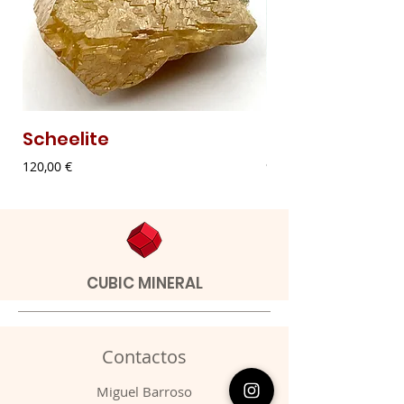
Scheelite
Malaquite Fibr
Preço
Preço
120,00 €
9,00 €
CUBIC MINERAL
Contactos
​Miguel Barroso