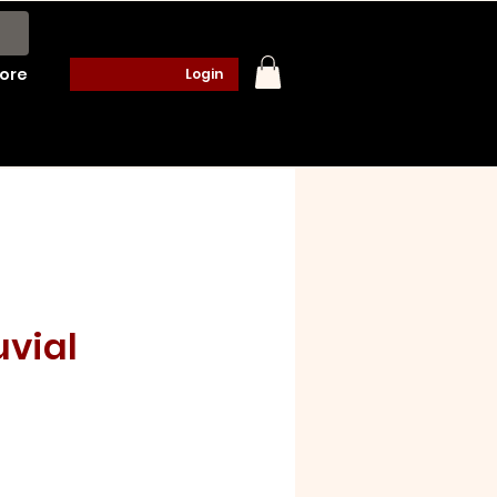
ore
Login
uvial
o