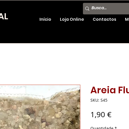
AL
Início
Loja Online
Contactos
M
Areia Fl
SKU: S45
Preç
1,90 €
Quantidade
*