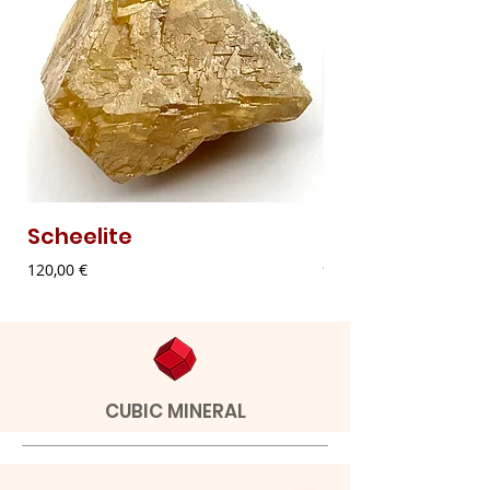
Scheelite
Malaquite Fibr
Preço
Preço
120,00 €
9,00 €
CUBIC MINERAL