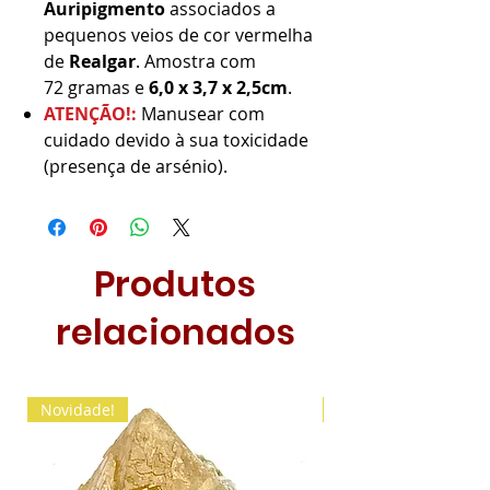
Auripigmento
associados a
pequenos veios de cor vermelha
de
Realgar
. Amostra com
72 gramas e
6,0 x 3,7 x 2,5cm
.
ATENÇÃO!:
Manusear com
cuidado devido à sua toxicidade
(presença de arsénio).
Produtos
relacionados
Novidade!
Novidade!