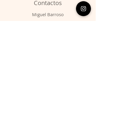
Contactos
​Miguel Barroso
Telefone:
00351 966731310
Email:
migbarroso@hotmail.com
Loja
SISTEMÁTICA
MINERAIS
FÓSSEIS
ANIMAIS
Condições
Entregas & Devoluções
Termos de Serviço