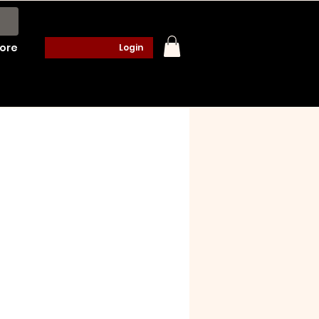
ore
Login
o