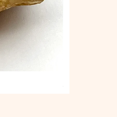
Malaquite Fibrosa
Preço
9,00 €