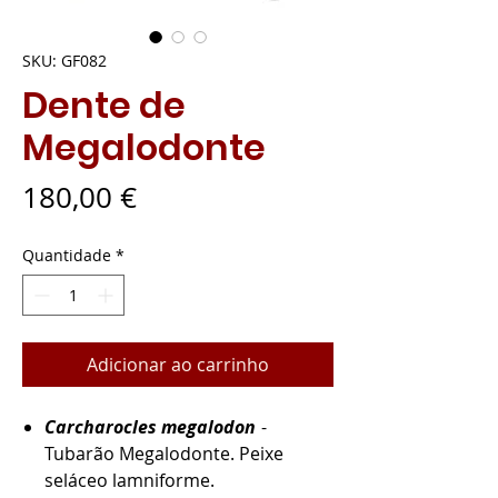
SKU: GF082
Dente de
Megalodonte
Preço
180,00 €
Quantidade
*
Adicionar ao carrinho
Carcharocles megalodon
-
Tubarão Megalodonte. Peixe
seláceo lamniforme.