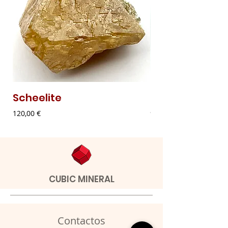
Scheelite
Malaquite Fibr
Preço
Preço
120,00 €
9,00 €
CUBIC MINERAL
Contactos