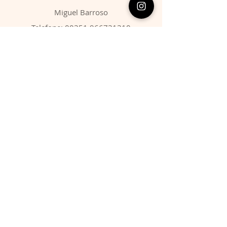
​Miguel Barroso
Telefone:
00351 966731310
Email:
migbarroso@hotmail.com
Loja
SISTEMÁTICA
MINERAIS
FÓSSEIS
ANIMAIS
Condições
Entregas & Devoluções
Termos de Serviço
Formas de Pagamento