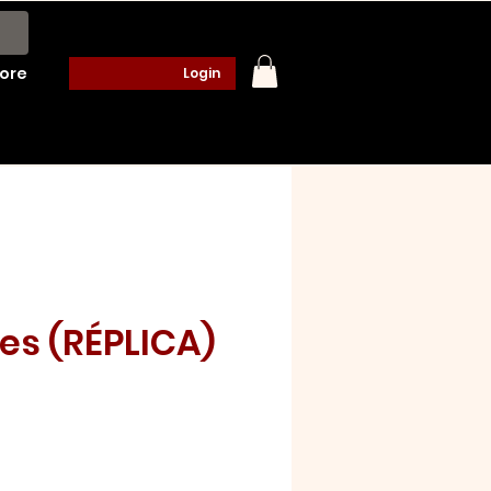
ore
Login
es (RÉPLICA)
o