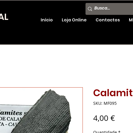
AL
Início
Loja Online
Contactos
M
Calamit
SKU: MF095
Preç
4,00 €
Quantidade
*