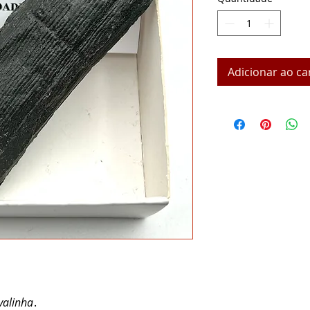
Adicionar ao ca
valinha
.