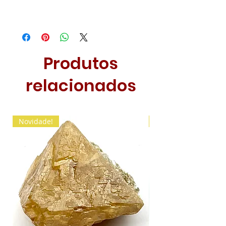
Produtos
relacionados
Novidade!
Novidade!