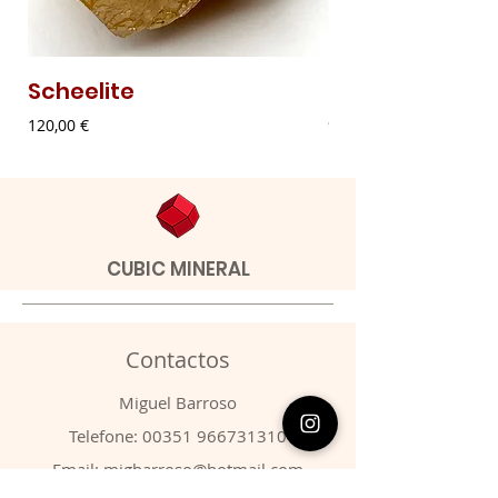
Scheelite
Malaquite Fibr
Preço
Preço
120,00 €
9,00 €
CUBIC MINERAL
Contactos
​Miguel Barroso
Telefone:
00351 966731310
Email:
migbarroso@hotmail.com