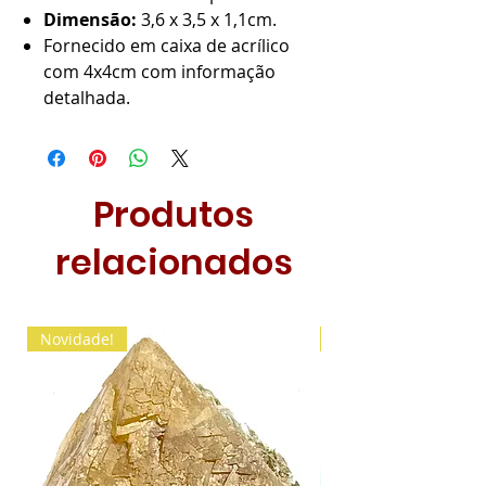
Dimensão:
3,6 x 3,5 x 1,1cm.
Fornecido em caixa de acrílico
com 4x4cm com informação
detalhada.
Produtos
relacionados
Novidade!
Novidade!