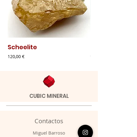
Scheelite
Malaquite Fibr
Preço
Preço
120,00 €
9,00 €
CUBIC MINERAL
Contactos
​Miguel Barroso