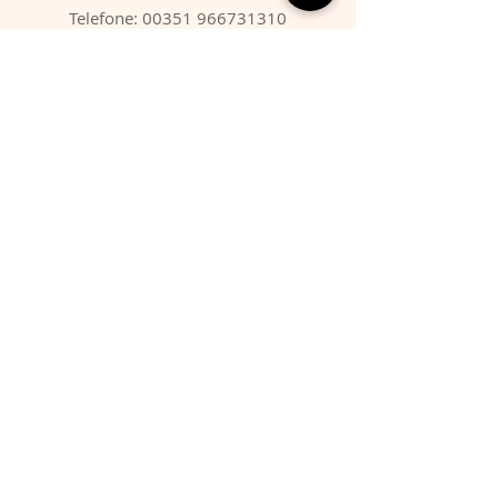
Telefone:
00351 966731310
Email:
migbarroso@hotmail.com
Loja
SISTEMÁTICA
MINERAIS
FÓSSEIS
ANIMAIS
Condições
Entregas & Devoluções
Termos de Serviço
Formas de Pagamento
FAQ