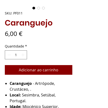
SKU: PF011
Caranguejo
Preço
6,00 €
Quantidade
*
Adicionar ao carrinho
Caranguejo
- Artrópode,
Crustáceo, .
Local:
Sesimbra, Setúbal,
Portugal.
Idade:
Miocénico Superior.