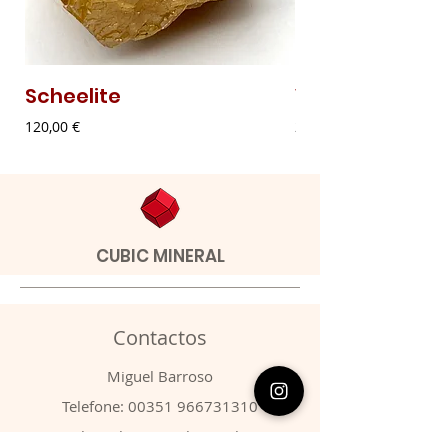
Scheelite
Vanadinite
Preço
Preço
120,00 €
20,00 €
CUBIC MINERAL
Contactos
​Miguel Barroso
Telefone:
00351 966731310
Email:
migbarroso@hotmail.com