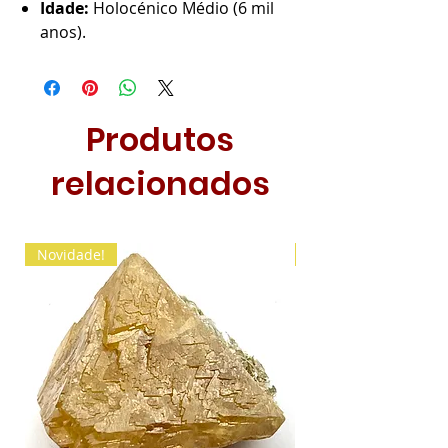
Idade:
Holocénico Médio (6 mil
anos).
Produtos
relacionados
Novidade!
Novidade!