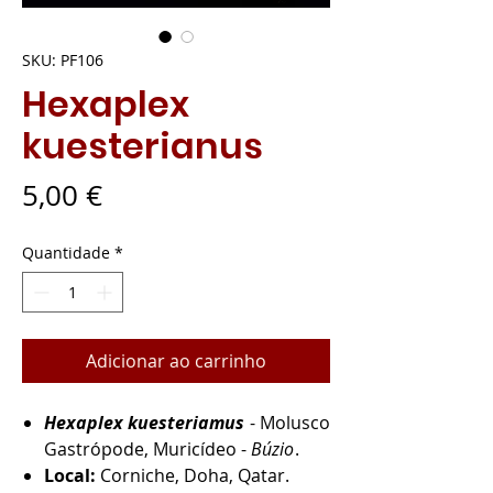
SKU: PF106
Hexaplex
kuesterianus
Preço
5,00 €
Quantidade
*
Adicionar ao carrinho
Hexaplex kuesteriamus
- Molusco
Gastrópode, Muricídeo -
Búzio
.
Local:
Corniche, Doha, Qatar.