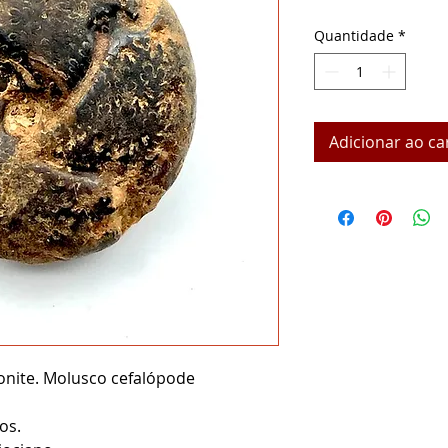
Quantidade
*
Adicionar ao ca
nite. Molusco cefalópode
os.