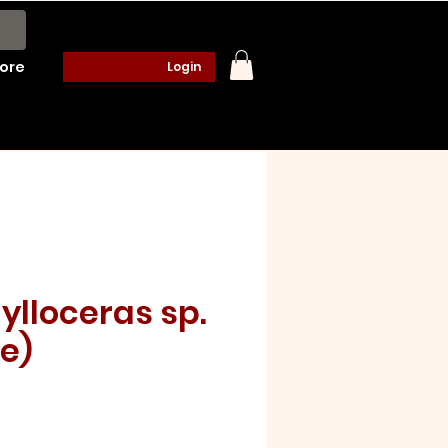
ore
Login
ylloceras sp.
e)
o