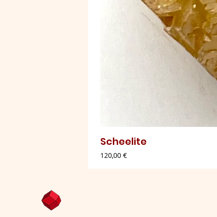
Scheelite
Preço
120,00 €