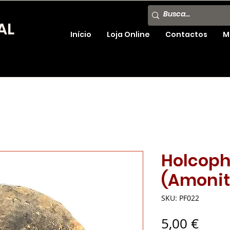
AL
Início
Loja Online
Contactos
M
Holcoph
(Amonit
SKU: PF022
Preç
5,00 €