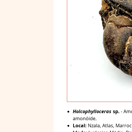
Holcophylloceras
sp.
- Amo
amonóide.
Local:
Nzala, Atlas, Marroc