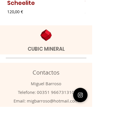
Scheelite
Vanadinite
Preço
Preço
120,00 €
20,00 €
CUBIC MINERAL
Contactos
​Miguel Barroso
Telefone:
00351 966731310
Email:
migbarroso@hotmail.com
Loja