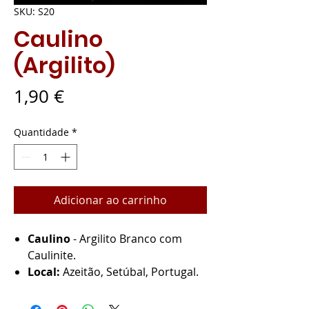
SKU: S20
Caulino
(Argilito)
Preço
1,90 €
Quantidade
*
Adicionar ao carrinho
Caulino
- Argilito Branco com
Caulinite.
Local:
Azeitão, Setúbal, Portugal.