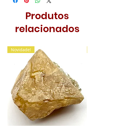
Produtos
relacionados
Novidade!
Novidade!