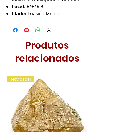
Local:
RÉPLICA.
Idade:
Triásico Médio.
Produtos
relacionados
Novidade!
Novidade!