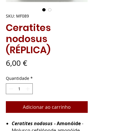
SKU: MF089
Ceratites
nodosus
(RÉPLICA)
Preço
6,00 €
Quantidade
*
Adicionar ao carrinho
Ceratites nodosus
- Amonóide
-
Molusco cefalópode amonóide.