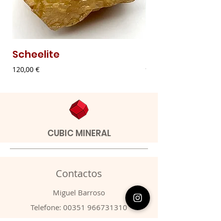
Scheelite
Malaquite Fibr
Preço
Preço
120,00 €
9,00 €
CUBIC MINERAL
Contactos
​Miguel Barroso
Telefone:
00351 966731310