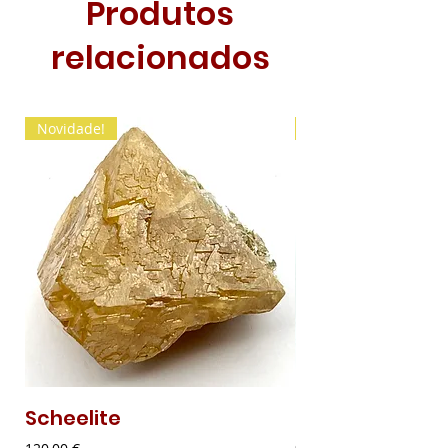
Produtos
relacionados
Novidade!
Novidade!
Scheelite
Malaquite Fibr
Preço
Preço