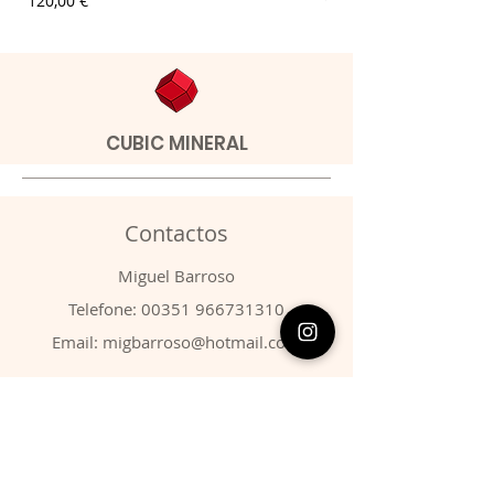
120,00 €
9,00 €
CUBIC MINERAL
Contactos
​Miguel Barroso
Telefone:
00351 966731310
Email:
migbarroso@hotmail.com
Loja
SISTEMÁTICA
MINERAIS