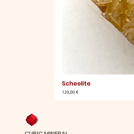
Scheelite
Preço
120,00 €
CUBIC MINERAL