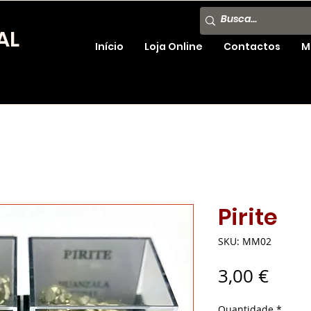
AL
Início
Loja Online
Contactos
M
Pirite
SKU: MM02
Preç
3,00 €
Quantidade
*