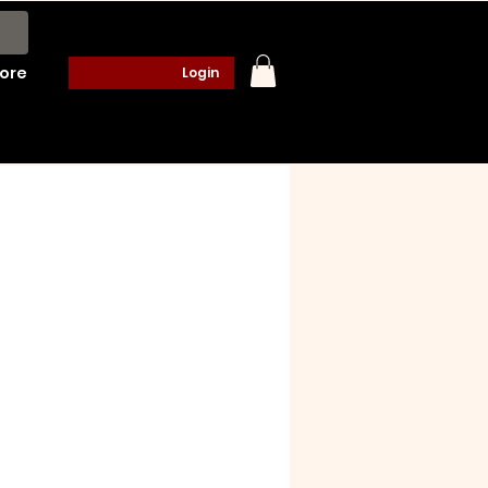
ore
Login
o