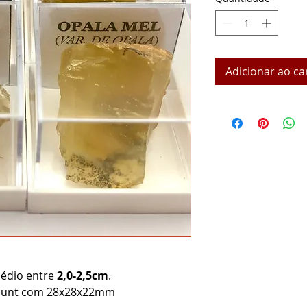
Adicionar ao ca
édio entre
2,0-2,5cm
.
omount com 28x28x22mm