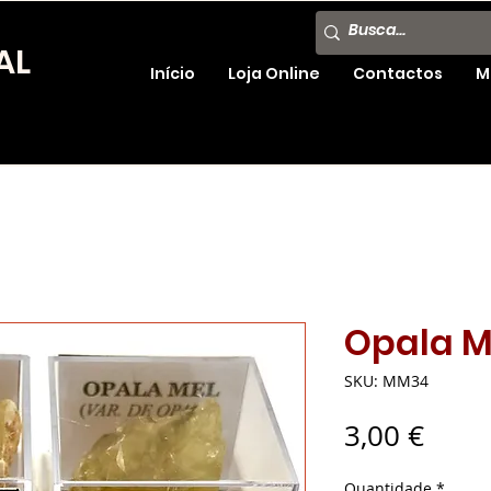
AL
Início
Loja Online
Contactos
M
Opala M
SKU: MM34
Preç
3,00 €
Quantidade
*