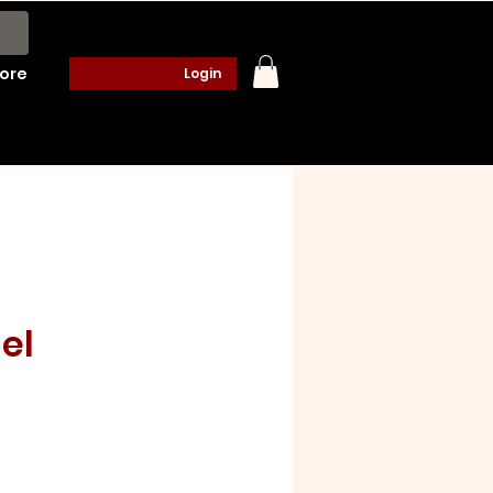
ore
Login
el
o