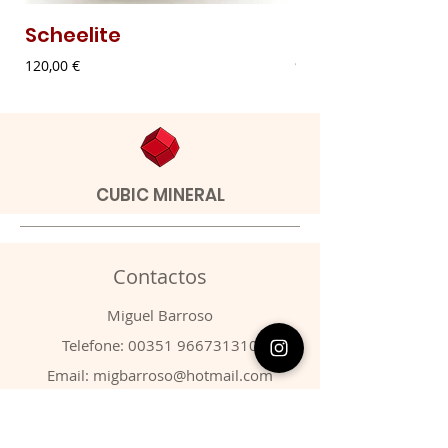
Scheelite
Malaquite Fibr
Preço
Preço
120,00 €
9,00 €
CUBIC MINERAL
Contactos
​Miguel Barroso
Telefone:
00351 966731310
Email:
migbarroso@hotmail.com
Loja