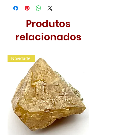
Produtos
relacionados
Novidade!
Novidade!