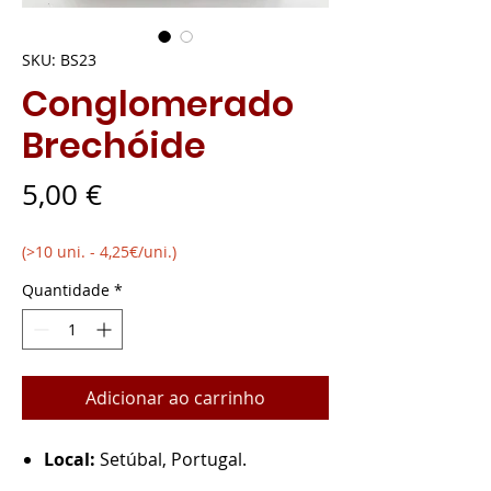
SKU: BS23
Conglomerado
Brechóide
Preço
5,00 €
(>10 uni. - 4,25€/uni.)
Quantidade
*
Adicionar ao carrinho
Local:
Setúbal, Portugal.