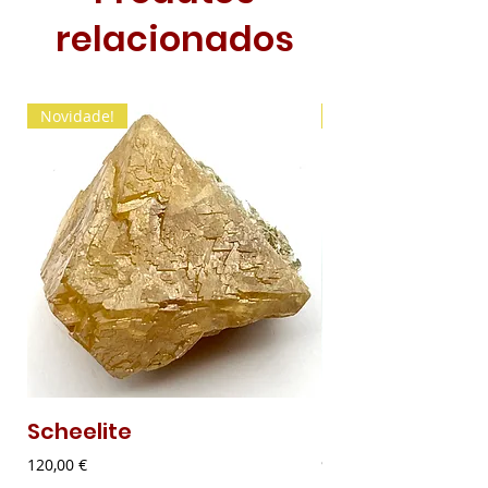
relacionados
Novidade!
Novidade!
Scheelite
Malaquite Fibr
Preço
Preço
120,00 €
9,00 €