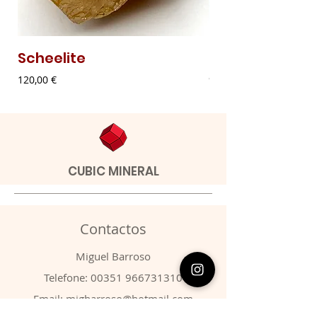
Scheelite
Malaquite Fibr
Preço
Preço
120,00 €
9,00 €
CUBIC MINERAL
Contactos
​Miguel Barroso
Telefone:
00351 966731310
Email:
migbarroso@hotmail.com