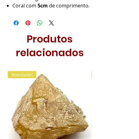
Coral com
5cm
de comprimento.
Produtos
relacionados
Novidade!
Novidade!