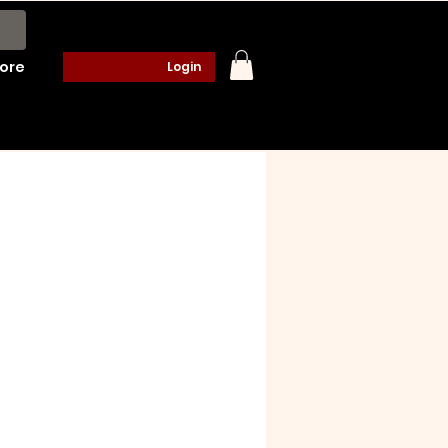
ore
Login
ço