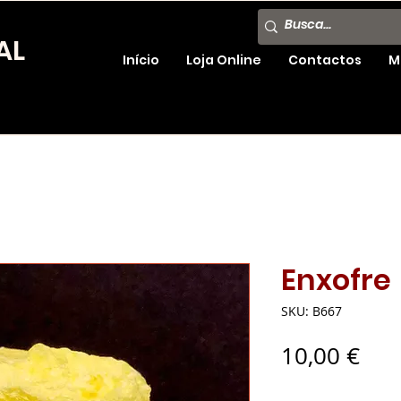
AL
Início
Loja Online
Contactos
M
Enxofre
SKU: B667
Pre
10,00 €