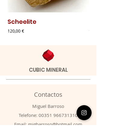
Scheelite
Malaquite Fibr
Preço
Preço
120,00 €
9,00 €
CUBIC MINERAL
Contactos
​Miguel Barroso
Telefone:
00351 966731310
Email:
migbarroso@hotmail.com