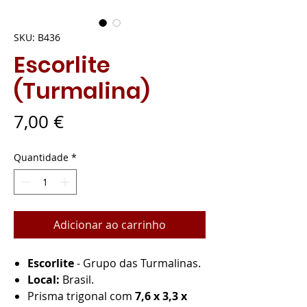
SKU: B436
Escorlite
(Turmalina)
Preço
7,00 €
Quantidade
*
Adicionar ao carrinho
Escorlite
- Grupo das Turmalinas.
Local:
Brasil.
Prisma trigonal com
7,6 x 3,3 x