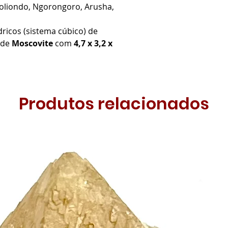
Loliondo, Ngorongoro, Arusha,
ricos (sistema cúbico) de
 de
Moscovite
com
4,7 x 3,2 x
Produtos relacionados