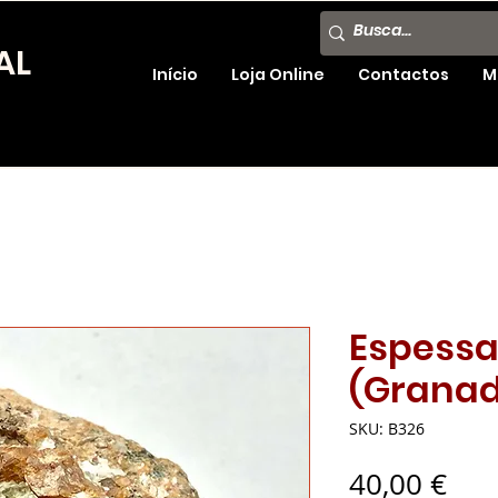
AL
Início
Loja Online
Contactos
M
Espessa
(Grana
SKU: B326
Pre
40,00 €