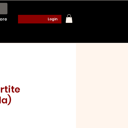
ore
Login
rtite
da)
ço