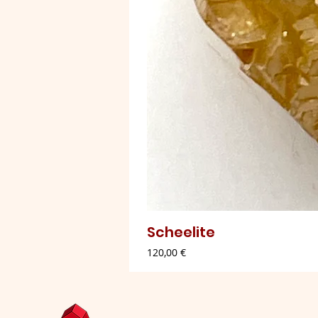
Scheelite
Preço
120,00 €